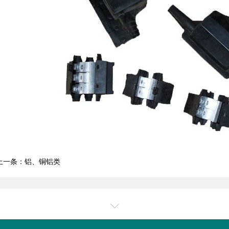
1
2
3
4
上一条：
铝、铜铝类