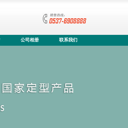
誉
公司相册
联系我们