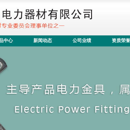
品中心
新闻动态
公司业绩
资质荣