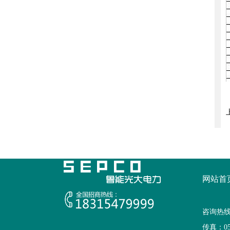
网站首
咨询热线：
传真：053