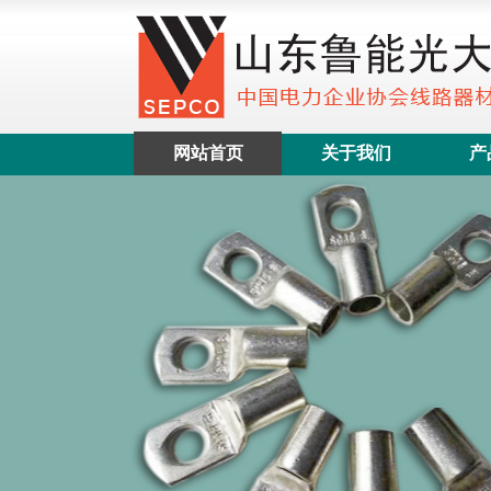
网站首页
关于我们
产