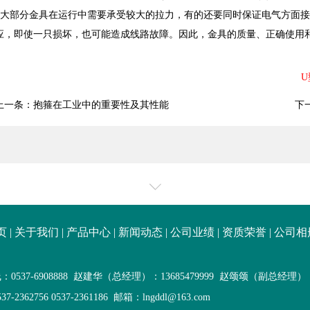
大部分金具在运行中需要承受较大的拉力，有的还要同时保证电气方面接
应，即使一只损坏，也可能造成线路故障。因此，金具的质量、正确使用
U
1
2
3
4
上一条：
抱箍在工业中的重要性及其性能
下
页
|
关于我们
|
产品中心
|
新闻动态
|
公司业绩
|
资质荣誉
|
公司相
0537-6908888 赵建华（总经理）：13685479999 赵颂颂（副总经理）：18
7-2362756 0537-2361186 邮箱：lngddl@163.com