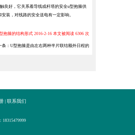
触良好，它关系着导线或杆塔的安全u型抱箍供
和安装，对线路的安全送电有一定影响。
型抱箍的结构形式 2016-2-16 本文被阅读 6306 次
一条：
U型抱箍是由左右两种半片联结额外日程的
册
|
联系我们
315479999