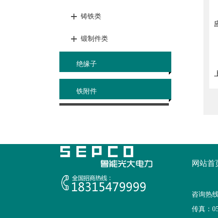
铸铁类
锻制件类
绝缘子
铁附件
网站首
咨询热线：
传真：053